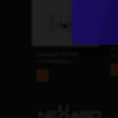
FL
FLEXGRIP ALPHA
11
CVC/ARTERIAL